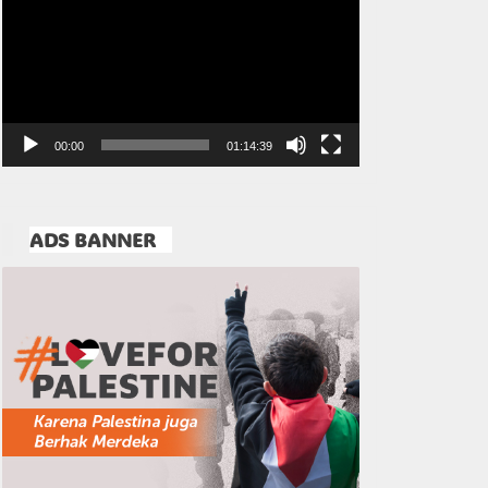
Video
00:00
01:14:39
ADS BANNER