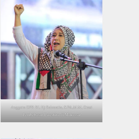
Anggota DPR RI, Hj Rahmatia, S.Pd.,M.M, Orasi
Pembebasan Palestina di Makassar