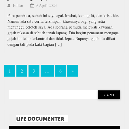
Editor
9 April 2023
Para pembaca, subuh ini saya agak lowbat, kurang fit, dan krisis ide.
Namun ada satu cerita tersimpan, khususnya bagi yang setia
menunggu celoteh saya. Ada seorang pemuda melewati kawanan
gajah raksasa di sebuah tanah lapang. Dia begitu penasaran mengapa
gajah itu tetap terkontrol dan tidak lepas. Rupanya gajah itu diikat
dengan tali pada kaki bagian […]
Paginasi
1
2
3
…
6
»
pos
LIFE DOCUMENTER
Pemutar