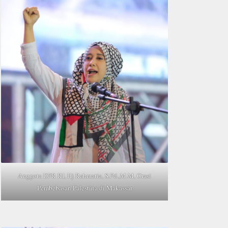
Anggota DPR RI, Hj Rahmatia, S.Pd.,M.M, Orasi
Pembebasan Palestina di Makassar