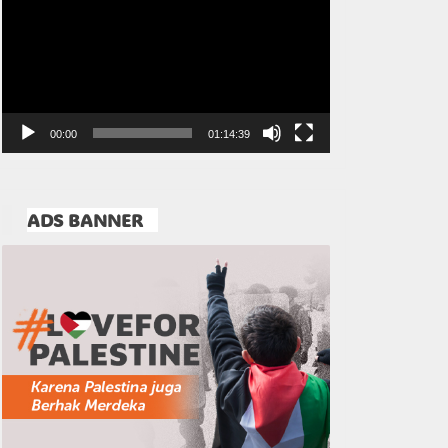
Video
00:00
01:14:39
ADS BANNER