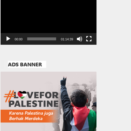
Video
00:00
01:14:39
ADS BANNER