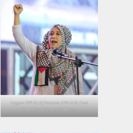
Anggota DPR RI, Hj Rahmatia, S.Pd.,M.M, Orasi
Pembebasan Palestina di Makassar