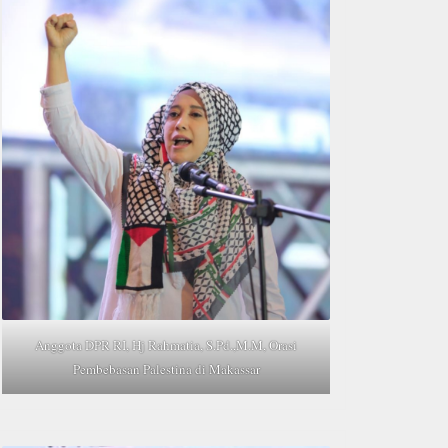
Anggota DPR RI, Hj Rahmatia, S.Pd.,M.M, Orasi
Pembebasan Palestina di Makassar