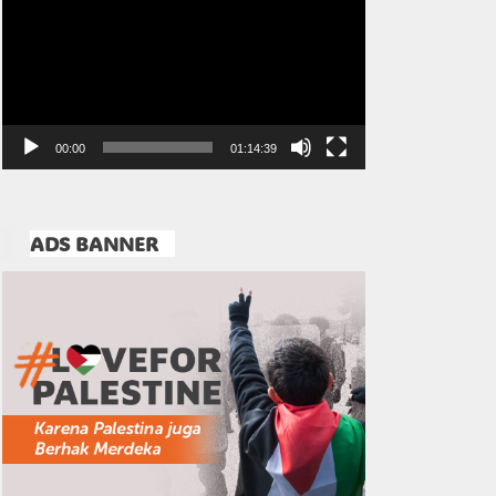
Video
00:00
01:14:39
ADS BANNER