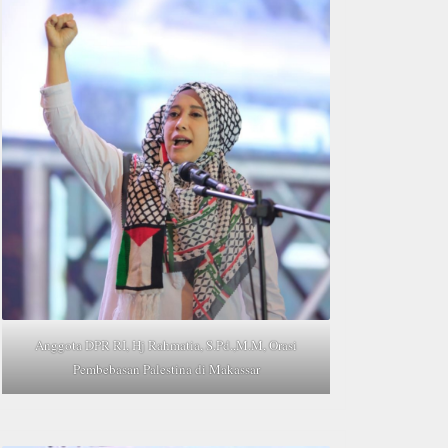
Anggota DPR RI, Hj Rahmatia, S.Pd.,M.M, Orasi
Pembebasan Palestina di Makassar