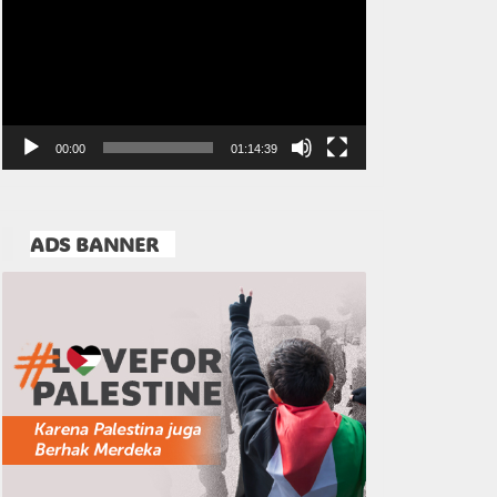
Video
00:00
01:14:39
ADS BANNER