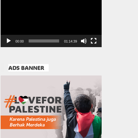
Video
00:00
01:14:39
ADS BANNER