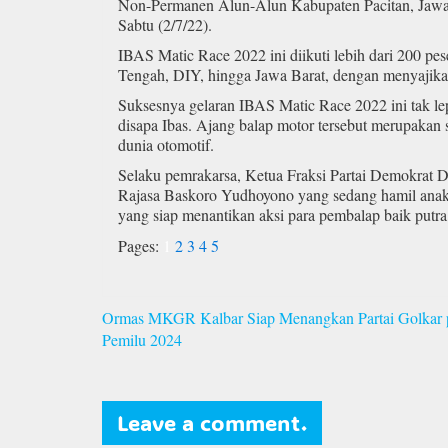
Non-Permanen Alun-Alun Kabupaten Pacitan, Jawa
Sabtu (2/7/22).
IBAS Matic Race 2022 ini diikuti lebih dari 200 pes
Tengah, DIY, hingga Jawa Barat, dengan menyajikan
Suksesnya gelaran IBAS Matic Race 2022 ini tak l
disapa Ibas. Ajang balap motor tersebut merupakan 
dunia otomotif.
Selaku pemrakarsa, Ketua Fraksi Partai Demokrat DP
Rajasa Baskoro Yudhoyono yang sedang hamil anak 
yang siap menantikan aksi para pembalap baik putra
Pages:
1
2
3
4
5
Navigasi
Ormas MKGR Kalbar Siap Menangkan Partai Golkar 
pos
Pemilu 2024
Leave a comment.