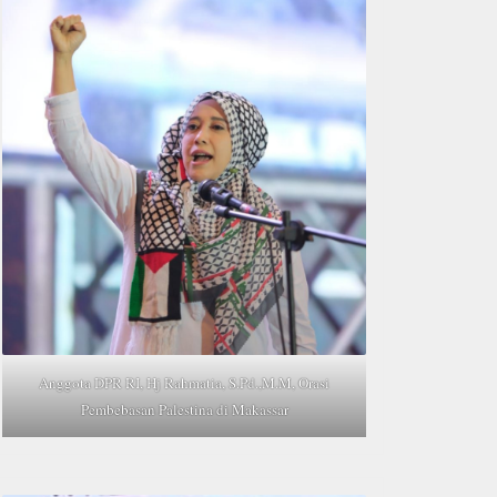
Anggota DPR RI, Hj Rahmatia, S.Pd.,M.M, Orasi
Pembebasan Palestina di Makassar