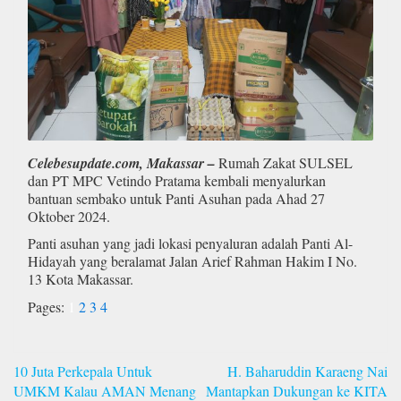
Celebesupdate.com, Makassar –
Rumah Zakat SULSEL
dan PT MPC Vetindo Pratama kembali menyalurkan
bantuan sembako untuk Panti Asuhan pada Ahad 27
Oktober 2024.
Panti asuhan yang jadi lokasi penyaluran adalah Panti Al-
Hidayah yang beralamat Jalan Arief Rahman Hakim I No.
13 Kota Makassar.
Pages:
1
2
3
4
Navigasi
10 Juta Perkepala Untuk
H. Baharuddin Karaeng Nai
pos
UMKM Kalau AMAN Menang
Mantapkan Dukungan ke KITA