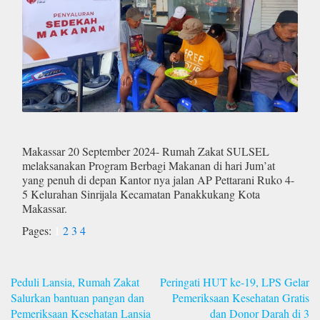
Makassar 20 September 2024- Rumah Zakat SULSEL
melaksanakan Program Berbagi Makanan di hari Jum’at
yang penuh di depan Kantor nya jalan AP Pettarani Ruko 4-
5 Kelurahan Sinrijala Kecamatan Panakkukang Kota
Makassar.
Pages:
1
2
3
4
Navigasi
Peduli Lansia, Rumah Zakat
Peringati HUT ke-19, LPS Gelar
pos
Salurkan bantuan pangan dan
Pemeriksaan Kesehatan Gratis
Pemeriksaan Kesehatan Lansia
dan Donor Darah di 3