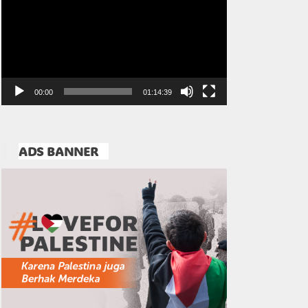
Video
00:00
01:14:39
ADS BANNER