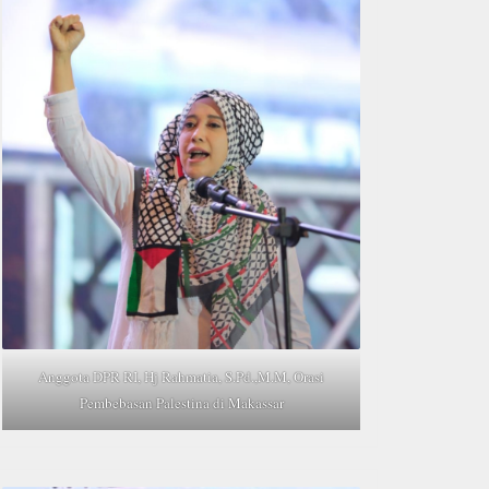
Anggota DPR RI, Hj Rahmatia, S.Pd.,M.M, Orasi
Pembebasan Palestina di Makassar