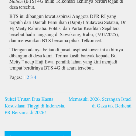
Station
(BTS) 4G milik Telkomsel akhirnya berdiri tegak di
desa tersebut.
BTS ini dibangun lewat aspirasi Anggota DPR RI yang
terpilih dari Daerah Pemilihan (Dapil) I Sulawesi Selatan, Dr
Hj Meity Rahmatia. Politisi dari Partai Keadilan Sejahtera
tersebut hadir langsung di Sawakong, Rabu, (7/01/2025),
dan meresmikan BTS bersama pihak Telkomsel.
“Dengan adanya beliau di pusat, aspirasi tower ini akhirnya
dibangun di desa kami. Terima kasih banyak kepada Bu
Meity,” ucap Haji Ewa, pemilik lahan yang kini menjadi
tempat berdirinya BTS 4G di acara tersebut.
Pages:
1
2
3
4
Navigasi
Sulsel Urutan Dua Kasus
Memasuki 2026, Serangan Israel
pos
Kesusilaan Tinggi di Indonesia.
di Gaza tak Berhenti
PR Bersama di 2026!