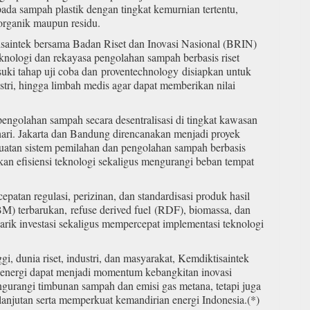
 pada sampah plastik dengan tingkat kemurnian tertentu,
 organik maupun residu.
tisaintek bersama Badan Riset dan Inovasi Nasional (BRIN)
nologi dan rekayasa pengolahan sampah berbasis riset
asuki tahap uji coba dan proventechnology disiapkan untuk
ri, hingga limbah medis agar dapat memberikan nilai
ngolahan sampah secara desentralisasi di tingkat kawasan
 hari. Jakarta dan Bandung direncanakan menjadi proyek
uatan sistem pemilahan dan pengolahan sampah berbasis
an efisiensi teknologi sekaligus mengurangi beban tempat
patan regulasi, perizinan, dan standardisasi produk hasil
) terbarukan, refuse derived fuel (RDF), biomassa, dan
ik investasi sekaligus mempercepat implementasi teknologi
gi, dunia riset, industri, dan masyarakat, Kemdiktisaintek
i energi dapat menjadi momentum kebangkitan inovasi
ngurangi timbunan sampah dan emisi gas metana, tetapi juga
njutan serta memperkuat kemandirian energi Indonesia.(*)