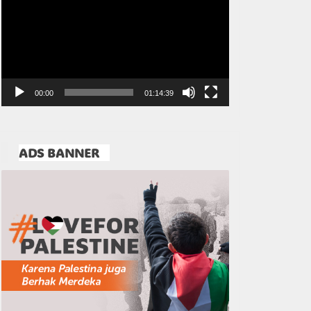
Video
00:00
01:14:39
ADS BANNER