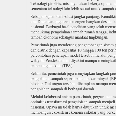
Teknologi pirolisis, misalnya, akan bekerja optimal
sementara teknologi lain lebih sesuai untuk sampah
Sebagai bagian dari solusi jangka panjang, Kemdik
dan Danantara juga terus mengembangkan desain tek
nasional. Berbagai hasil penelitian yang telah mem
mendukung pengolahan sampah rumah tangga, indust
tambah ekonomi sekaligus manfaat lingkungan.
Pemerintah juga mendorong pengembangan sistem pe
dan distrik dengan kapasitas 10 hingga 100 ton per
percontohan penerapan model tersebut melalui peng
wilayah. Pendekatan ini diyakini mampu meningkatk
pembuangan akhir (TPA).
Selain itu, pemerintah juga menyiapkan langkah perce
pengolahan sampah seperti bahan bakar minyak (BBM
biochar. Dukungan tersebut diharapkan mampu menar
pengolahan sampah di berbagai daerah.
Melalui kolaborasi antara pemerintah, perguruan ting
optimistis transformasi pengelolaan sampah menjad
nasional. Upaya ini tidak hanya ditujukan untuk me
membangun ekosistem ekonomi sirkular yang berkela