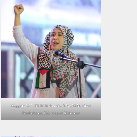
Anggota DPR RI, Hj Rahmatia, S.Pd.,M.M, Orasi
Pembebasan Palestina di Makassar