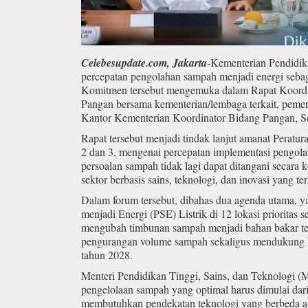
Celebesupdate.com, Jakarta
-Kementerian Pendidik
percepatan pengolahan sampah menjadi energi sebaga
Komitmen tersebut mengemuka dalam Rapat Koordin
Pangan bersama kementerian/lembaga terkait, pemeri
Kantor Kementerian Koordinator Bidang Pangan, Se
Rapat tersebut menjadi tindak lanjut amanat Perat
2 dan 3, mengenai percepatan implementasi pengol
persoalan sampah tidak lagi dapat ditangani secara
sektor berbasis sains, teknologi, dan inovasi yang ter
Dalam forum tersebut, dibahas dua agenda utama,
menjadi Energi (PSE) Listrik di 12 lokasi prioritas 
mengubah timbunan sampah menjadi bahan bakar t
pengurangan volume sampah sekaligus mendukung ke
tahun 2028.
Menteri Pendidikan Tinggi, Sains, dan Teknologi (
pengelolaan sampah yang optimal harus dimulai dar
membutuhkan pendekatan teknologi yang berbeda agar