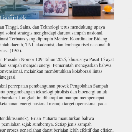
an Tinggi, Sains, dan Teknologi terus mendukung upaya
i solusi strategis menghadapi darurat sampah nasional.
asi Terbatas yang dipimpin Menteri Koordinator Bidang
ntah daerah, TNI, akademisi, dan lembaga riset nasional di
lasa (19/5).
uran Presiden Nomor 109 Tahun 2025, khususnya Pasal 15 ayat
ahan sampah menjadi energi. Pemerintah menegaskan bahwa
 konvensional, melainkan membutuhkan kolaborasi lintas
integrasi.
 yakni percepatan pembangunan proyek Pengolahan Sampah
serta pengembangan teknologi pirolisis dan bioenergi untuk
erbarukan. Langkah ini diharapkan mampu mempercepat
tahanan energi nasional menuju target operasional pada
Mendiktisaintek), Brian Yuliarto menuturkan bahwa
i pemilahan sejak sumbernya. Setiap jenis sampah
 proses pengolahan dapat berjalan lebih efektif dan efisien.