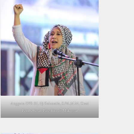
Anggota DPR RI, Hj Rahmatia, S.Pd.,M.M, Orasi
Pembebasan Palestina di Makassar