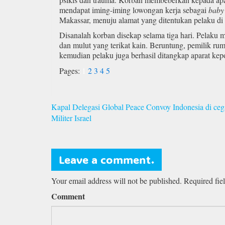
mendapat iming-iming lowongan kerja sebagai
baby 
Makassar, menuju alamat yang ditentukan pelaku d
Disanalah korban disekap selama tiga hari. Pelaku
dan mulut yang terikat kain. Beruntung, pemilik r
kemudian pelaku juga berhasil ditangkap aparat kep
Pages:
1
2
3
4
5
Navigasi
Kapal Delegasi Global Peace Convoy Indonesia di ceg
pos
Militer Israel
Leave a comment.
Your email address will not be published. Required fie
Comment