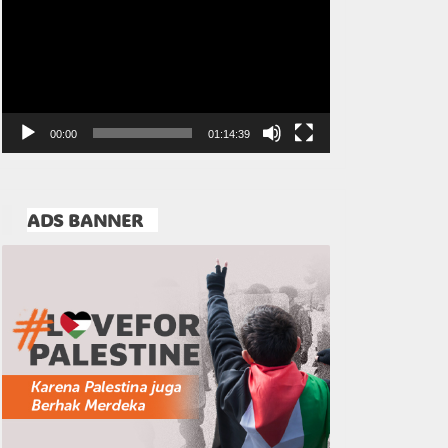
Video
00:00
01:14:39
ADS BANNER