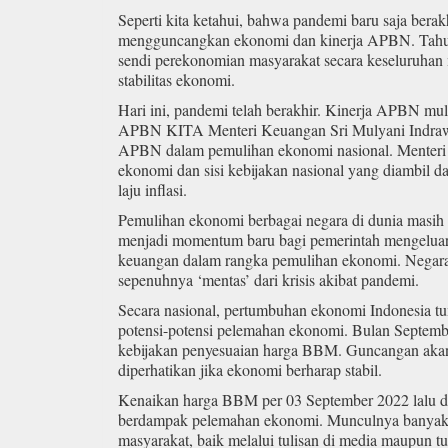
Seperti kita ketahui, bahwa pandemi baru saja ber
mengguncangkan ekonomi dan kinerja APBN. Tahun
sendi perekonomian masyarakat secara keseluruhan
stabilitas ekonomi.
Hari ini, pandemi telah berakhir. Kinerja APBN mula
APBN KITA Menteri Keuangan Sri Mulyani Indrawati
APBN dalam pemulihan ekonomi nasional. Menter
ekonomi dan sisi kebijakan nasional yang diambil d
laju inflasi.
Pemulihan ekonomi berbagai negara di dunia masih 
menjadi momentum baru bagi pemerintah mengeluark
keuangan dalam rangka pemulihan ekonomi. Negara
sepenuhnya ‘mentas’ dari krisis akibat pandemi.
Secara nasional, pertumbuhan ekonomi Indonesia t
potensi-potensi pelemahan ekonomi. Bulan Septem
kebijakan penyesuaian harga BBM. Guncangan akan
diperhatikan jika ekonomi berharap stabil.
Kenaikan harga BBM per 03 September 2022 lalu di
berdampak pelemahan ekonomi. Munculnya banyak 
masyarakat, baik melalui tulisan di media maupun t