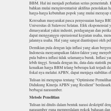
BBM. Hal ini menjadi perhatian serius pemerintah
bahkan mulai menginventarisir aktifitas penolakan
harga-harga kebutuhan popok yang mulai merayap
Keresahan masyarakat pasca penyesuaian harga BB
Universitas di Sulawesi Selatan. Efek eksponensial 
dimasyarakat yakni industri, perdagangan dan perik
dapat mengganggu operasional kegiatan usaha, me
jalannya usaha. Hal yang sangat diantisipasi oleh pe
Demikian pula dengan laju inflasi yang akan berg
Indonesia menyampaikan faktor-faktor yang menyeb
pula bahwa inflasi tidak selamanya buruk. Inflasi 
lebih tinggi. Senada dengan itu, data-data statistik
kenaikan harga BBM telang beberapa kali terjadi da
fiskal nya melalui APBN, dapat menjaga stabilitas 
Tulisan ini mengupas tentang “Optimisme Pemuli
Didukung Kinerja APBN yang Resilient” berdasarkan 
berbagai narasumber.
Metode Penelitian
Tulisan ini ditulis dalam bentuk narasi deskriptif 
narasumber guna memperdalam pokok bahasan dan kem