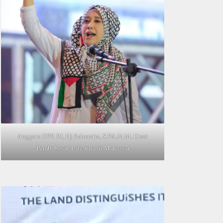
Anggota DPR RI, Hj Rahmatia, S.Pd.,M.M, Orasi
Pembebasan Palestina di Makassar