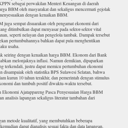
. KPPN sebagai perwakilan Menteri Keuangan di daerah
 harga BBM oleh masyarakat dan sekaligus mencermati gejolak
 menyesuaikan dengan kenaikan BBM.
M juga sempat disuarakan oleh pengamat ekonomi dari
yang ditimbulkan dapat menyasar pada sektor-sektor vital
anan, seperti nelayan dan pengelola tambak. Dampak tersebut
nekan pertumbuhannya bahkan dapat pula menghentikan
laku usaha.
erak seiring dengan kenaikan harga BBM. Ekonom dari Bank
abkan melonjaknya inflasi. Namun demikian, dipaparkan
yang terkendali, justru dapat memicu pertumbuhan ekonomi
 pun disampaiak oleh statistika BPS Sulawesi Selatan, bahwa
lam kurun 10 tahun terakhir, dan pemerintah dengan stimulus
ekonomi dan tumbuh positif diwaktu-waktu tersebut.
han Ekonomi Ajatappareng Pasca Penyesuaian Harga BBM
analisis lapangan sekaligus literatur tambahan dari
dengan metode kualitatif, yang membutuhkan beberapa
udian dapat dianalisis sesuai fakta dan data lapangan.