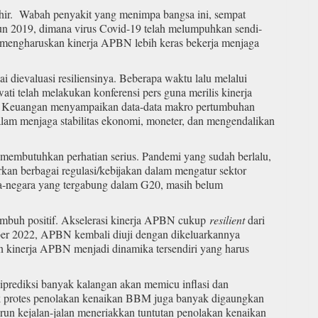
akhir. Wabah penyakit yang menimpa bangsa ini, sempat
 2019, dimana virus Covid-19 telah melumpuhkan sendi-
 mengharuskan kinerja APBN lebih keras bekerja menjaga
i dievaluasi resiliensinya. Beberapa waktu lalu melalui
 telah melakukan konferensi pers guna merilis kinerja
i Keuangan menyampaikan data-data makro pertumbuhan
alam menjaga stabilitas ekonomi, moneter, dan mengendalikan
membutuhkan perhatian serius. Pandemi yang sudah berlalu,
an berbagai regulasi/kebijakan dalam mengatur sektor
-negara yang tergabung dalam G20, masih belum
umbuh positif. Akselerasi kinerja APBN cukup
resilient
dari
ber 2022, APBN kembali diuji dengan dikeluarkannya
 kinerja APBN menjadi dinamika tersendiri yang harus
prediksi banyak kalangan akan memicu inflasi dan
protes penolakan kenaikan BBM juga banyak digaungkan
urun kejalan-jalan meneriakkan tuntutan penolakan kenaikan