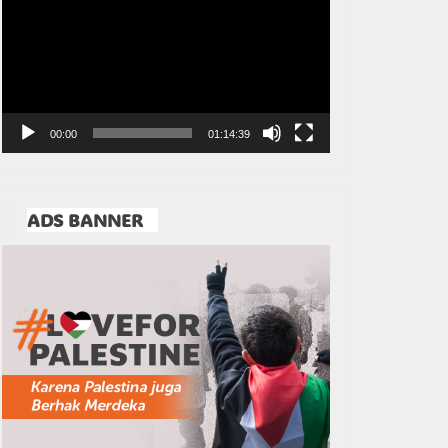
Video
00:00
01:14:39
ADS BANNER