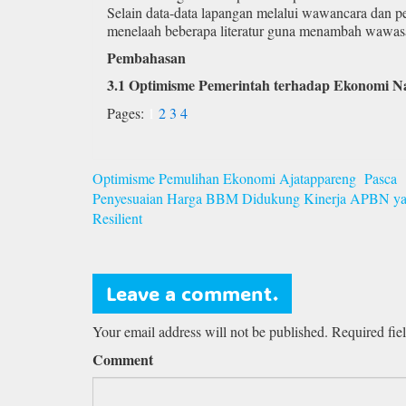
Selain data-data lapangan melalui wawancara dan 
menelaah beberapa literatur guna menambah wawas
Pembahasan
3.1 Optimisme Pemerintah terhadap Ekonomi Na
Pages:
1
2
3
4
Navigasi
Optimisme Pemulihan Ekonomi Ajatappareng Pasca
pos
Penyesuaian Harga BBM Didukung Kinerja APBN y
Resilient
Leave a comment.
Your email address will not be published. Required fie
Comment