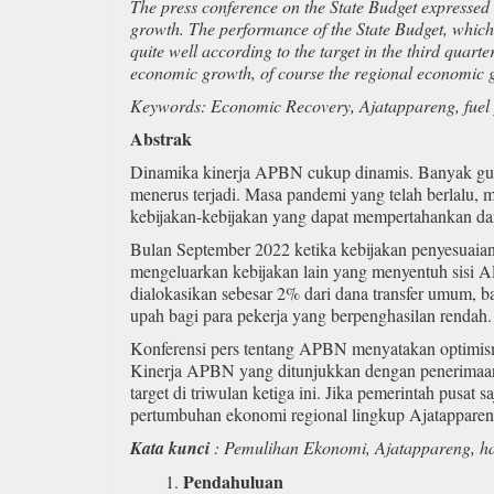
The press conference on the State Budget expressed
growth. The performance of the State Budget, which 
quite well according to the target in the third quarte
economic growth, of course the regional economic g
Keywords: Economic Recovery, Ajatappareng, fuel
Abstrak
Dinamika kinerja APBN cukup dinamis. Banyak gu
menerus terjadi. Masa pandemi yang telah berlalu,
kebijakan-kebijakan yang dapat mempertahankan da
Bulan September 2022 ketika kebijakan penyesuaia
mengeluarkan kebijakan lain yang menyentuh sisi A
dialokasikan sebesar 2% dari dana transfer umum, ba
upah bagi para pekerja yang berpenghasilan rendah.
Konferensi pers tentang APBN menyatakan optimis
Kinerja APBN yang ditunjukkan dengan penerimaan d
target di triwulan ketiga ini. Jika pemerintah pusat
pertumbuhan ekonomi regional lingkup Ajatapparen
Kata kunci
: Pemulihan Ekonomi, Ajatappareng, 
Pendahuluan