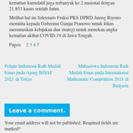
kematian kumulatif juga terbanyak ke 2 nasional dengan
21.853 kasus setelah Jatim.
Melihat hal ini Sekretaris Fraksi PKS DPRD Jateng Riyono
meminta kepada Gubernur Ganjar Pranowo untuk fokus
merumuskan kebijakan dan strategi untuk menekan angka
kematian akibat COVID-19 di Jawa Tengah.
Pages:
1
2
3
4
5
Navigasi
Pelajar Indonesia Raih Medali
Mahasiswa Indonesia Raih
pos
Emas pada Ajang IHSAF
Medali Emas pada International
2021 di Tokyo
Mathematic Competition 2021 di
Bulgaria
Leave a comment.
Your email address will not be published. Required fields are
marked*