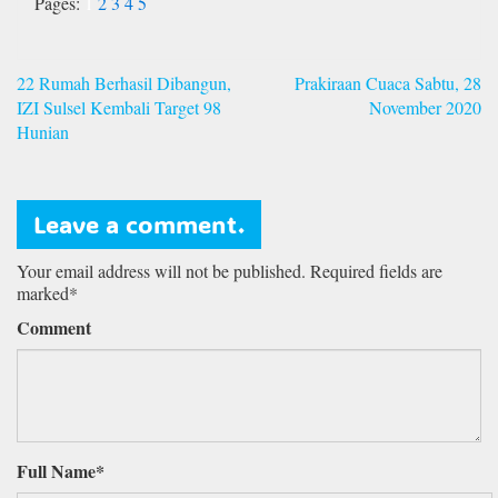
Pages:
1
2
3
4
5
Navigasi
22 Rumah Berhasil Dibangun,
Prakiraan Cuaca Sabtu, 28
pos
IZI Sulsel Kembali Target 98
November 2020
Hunian
Leave a comment.
Your email address will not be published. Required fields are
marked*
Comment
Full Name*