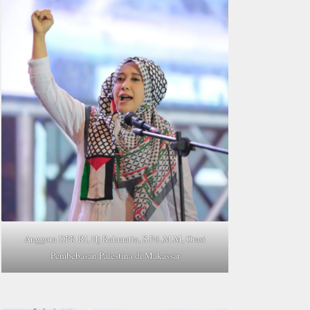
Anggota DPR RI, Hj Rahmatia, S.Pd.,M.M, Orasi
Pembebasan Palestina di Makassar