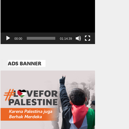
Video
00:00
01:14:39
ADS BANNER