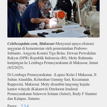
Celebesupdate.com, Makassar-
Menyusul upaya efisiensi
anggaran di kementerian oleh pemerintahan Prabowo
Subianto, Anggota Komisi Tiga Belas, Dewan Perwakilan
Rakyat (DPR) Republik Indonesia (RI), Meity Rahmatia
kunjungan ke Lembaga Pemasyarakatan di Makassar, Jumat
(8/2/2025).
Di Lembaga Pemasyarakatan (Lapas) Kelas I Makassar, Jl
Sultan Alauddin, Kelurahan Gunung Sari, Kecamatan
Rappocini, Makassar. Meity disambut langsung kepala
kantor wilayah (Kakanwil) Direktorat Jenderal
Pemasyarakatan Sulawesi Selatan (Sulsel), Rudy F Sianturi
dan Kalapas, Sutarno.
Pages:
1
2
3
4