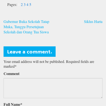
Pages:
1
2
3
4
5
Navigasi
Gubernur Buka Sekolah Tatap
Siklus Harta
pos
Muka, Tunggu Persetujuan
Sekolah dan Orang Tua Siswa
Leave a comment.
Your email address will not be published. Required fields are
marked*
Comment
Full Name*